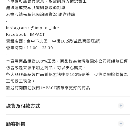
下單後可能會有缺貨、或需調貨的情況發生
無法達成交易共識則會取消訂單
若擔心請先私訊IG詢問貨況 謝謝體諒
-
Instagram : @impact_like
Facebook : IMPACT
實體店面 : 台中市北區一中街162號(益民商圈底部)
營業時間 : 14:00 - 23:30
-
本賣場商品絕對100%正品，商品皆為台灣及國外公司貨絕無任何
仿冒或是來源不明之商品，可以安心購買。
各大品牌商品製作品質絕無法達到100%完美，少許溢膠脫線皆為
正常做工現象。
歡迎訂閱關注我們 IMPACT將帶來更好的商品
送貨及付款方式
顧客評價