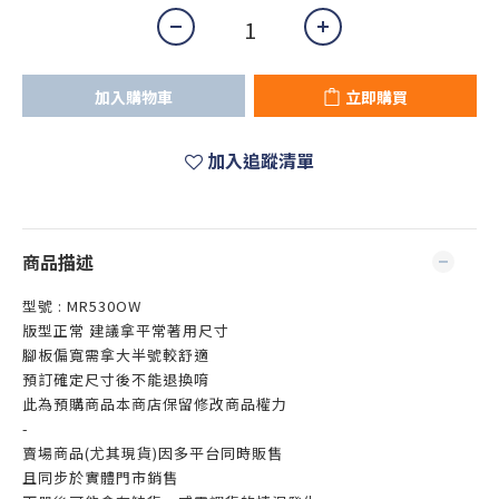
加入購物車
立即購買
加入追蹤清單
商品描述
型號 : MR530OW
版型正常 建議拿平常著用尺寸
腳板偏寬需拿大半號較舒適
預訂確定尺寸後不能退換唷
此為預購商品本商店保留修改商品權力
-
賣場商品(尤其現貨)因多平台同時販售
且同步於實體門市銷售