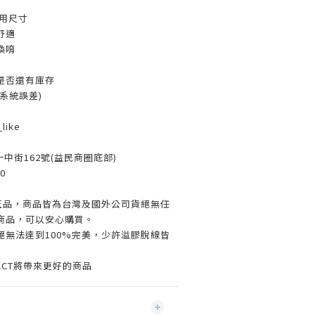
用尺寸
舒適
換唷
是否還有庫存
系統誤差)
like
一中街162號(益民商圈底部)
0
%正品，商品皆為台灣及國外公司貨絕無任
商品，可以安心購買。
絕無法達到100%完美，少許溢膠脫線皆
ACT將帶來更好的商品