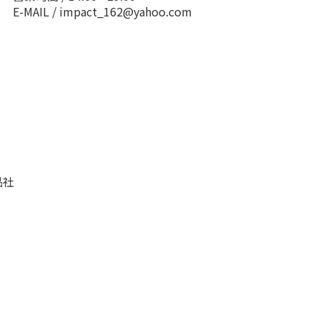
E-MAIL / impact_162@yahoo.com
品社