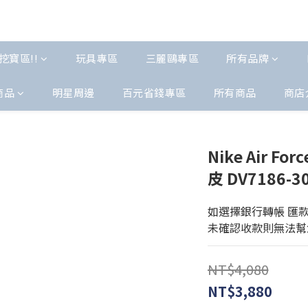
挖寶區!!
玩具專區
三麗鷗專區
所有品牌
商品
明星周邊
百元省錢專區
所有商品
商店
Nike Air Fo
皮 DV7186-3
如選擇銀行轉帳 匯
未確認收款則無法幫
NT$4,080
NT$3,880