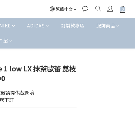
繁體中文
NIKE
ADIDAS
訂製款專區
服飾商品
介紹
立即購買
rce 1 low LX 抹茶歐蕾 荔枝
00
款後請提供截圖唷
您下訂