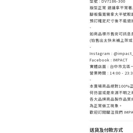
型號 : DV7186-300
版型正常 建議拿平常著
腳板偏寬需拿大半號較
預訂確定尺寸後不能退
-
如商品標示售完可訊息
(怕售出太快未補上架或
-
Instagram : @impact_
Facebook : IMPACT
實體店面 : 台中市北區
營業時間 : 14:00 - 23:3
-
本賣場商品絕對100
何仿冒或是來源不明之
各大品牌商品製作品質
為正常做工現象。
歡迎訂閱關注我們 IMP
送貨及付款方式