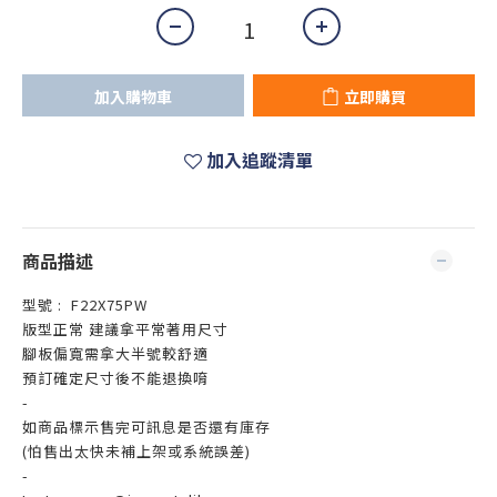
加入購物車
立即購買
加入追蹤清單
商品描述
型號 : F22X75PW
版型正常 建議拿平常著用尺寸
腳板偏寬需拿大半號較舒適
預訂確定尺寸後不能退換唷
-
如商品標示售完可訊息是否還有庫存
(怕售出太快未補上架或系統誤差)
-