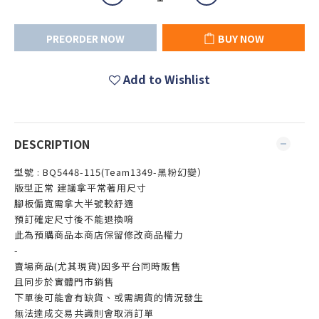
PREORDER NOW
BUY NOW
Add to Wishlist
DESCRIPTION
型號 : BQ5448-115(Team1349-黑粉幻變）
版型正常 建議拿平常著用尺寸
腳板偏寬需拿大半號較舒適
預訂確定尺寸後不能退換唷
此為預購商品本商店保留修改商品權力
-
賣場商品(尤其現貨)因多平台同時販售
且同步於實體門市銷售
下單後可能會有缺貨、或需調貨的情況發生
無法達成交易共識則會取消訂單