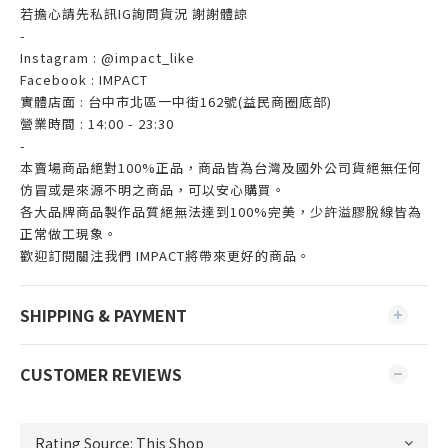
若擔心請先私訊IG詢問貨況 謝謝體諒
-
Instagram : @impact_like
Facebook : IMPACT
實體店面 : 台中市北區一中街162號(益民商圈底部)
營業時間 : 14:00 - 23:30
-
本賣場商品絕對100%正品，商品皆為台灣及國外公司貨絕無任何
仿冒或是來源不明之商品，可以安心購買。
各大品牌商品製作品質絕無法達到100%完美，少許溢膠脫線皆為
正常做工現象。
歡迎訂閱關注我們 IMPACT將帶來更好的商品。
SHIPPING & PAYMENT
CUSTOMER REVIEWS