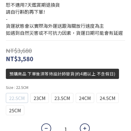
恕不適用7天鑑賞期退換貨
請自行斟酌再下單!
-
貨運狀態會以實際海外運送跟海關放行速度為主
如遇到自然災害或不可抗力因素，貨運日期可能會有延遲
NT$3,680
NT$3,580
預購商品 下單後須等待設計師發貨(約4週以上 不含假日)
Size
: 22.5CM
22.5CM
23CM
23.5CM
24CM
24.5CM
25CM