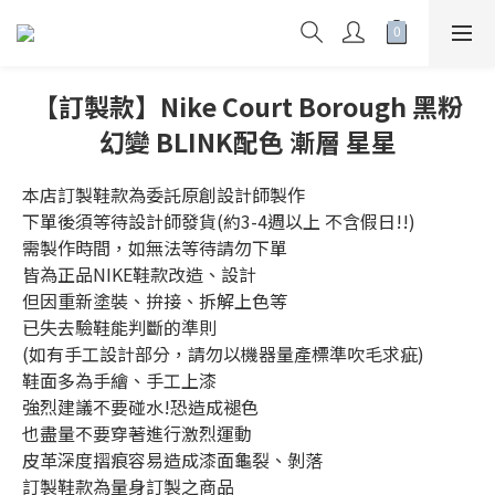
【訂製款】Nike Court Borough 黑粉
幻變 BLINK配色 漸層 星星
本店訂製鞋款為委託原創設計師製作
下單後須等待設計師發貨(約3-4週以上 不含假日!!)
需製作時間，如無法等待請勿下單
皆為正品NIKE鞋款改造、設計
但因重新塗裝、拚接、拆解上色等
已失去驗鞋能判斷的準則
(如有手工設計部分，請勿以機器量產標準吹毛求疵)
鞋面多為手繪、手工上漆
強烈建議不要碰水!恐造成褪色
也盡量不要穿著進行激烈運動
皮革深度摺痕容易造成漆面龜裂、剝落
訂製鞋款為量身訂製之商品