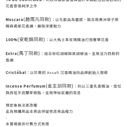
花香意境純淨之作
(趙雨凡同款)
Muscara
：以化妝品為靈感，融合南美洲葵子原
精與鳶尾花香調，展現深邃魅力
(安乾鎬同款)
100%
：以大馬士革玫瑰精油打造奢華花香
(馬丁同款)
Extra
：結合粉紅胡椒與黑胡椒油，呈現活力四射的
香調
Cristóbal
：以珍貴的 Assafi 沉香精油向品牌創始人致敬
(金主訓同款)
Incense Perfumum
：則以三重乳香精油、雪松
與西班牙岩蘭草樹脂，呈現神秘莊嚴的氣息
預定後無法更改喔
此為預購商品本商店保留修改商品權力
-
本賣場提供付費方式有限