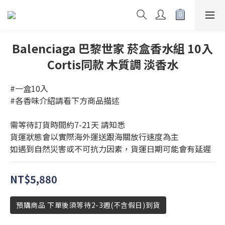
Balenciaga 巴黎世家 菸盒香水組 10入
Cortis同款 木質調 淡香水
#一盒10入
#各香味介紹請看下方商品描述
需等待訂貨時間約7-21天 請知悉
貨運狀態會以實際海外運送跟海關放行速度為主
如遇到自然災害或不可抗力因素，貨運日期可能會有延遲
NT$5,880
預購商品 下單後須等待2-3週(不含假日)到貨