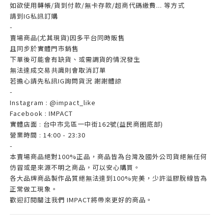
如欲使用轉帳/貨到付款/無卡存款/超商代碼繳費... 等方式
請到IG私訊訂購
-
賣場商品(尤其現貨)因多平台同時販售
且同步於實體門市銷售
下單後可能會有缺貨、或需調貨的情況發生
無法達成交易共識則會取消訂單
若擔心請先私訊IG詢問貨況 謝謝體諒
-
Instagram : @impact_like
Facebook : IMPACT
實體店面 : 台中市北區一中街162號(益民商圈底部)
營業時間 : 14:00 - 23:30
-
本賣場商品絕對100%正品，商品皆為台灣及國外公司貨絕無任何
仿冒或是來源不明之商品，可以安心購買。
各大品牌商品製作品質絕無法達到100%完美，少許溢膠脫線皆為
正常做工現象。
歡迎訂閱關注我們 IMPACT將帶來更好的商品。