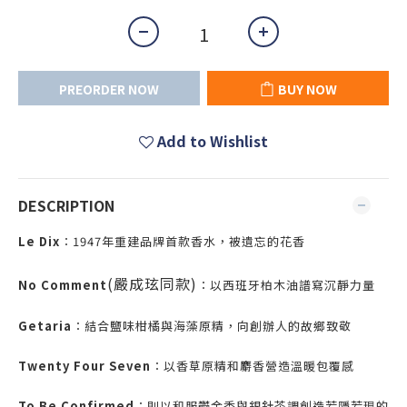
PREORDER NOW
BUY NOW
Add to Wishlist
DESCRIPTION
Le Dix
：1947年重建品牌首款香水，被遺忘的花香
(嚴成玹同款)
No Comment
：以西班牙柏木油譜寫沉靜力量
Getaria
：結合鹽味柑橘與海藻原精，向創辦人的故鄉致敬
Twenty Four Seven
：以香草原精和麝香營造溫暖包覆感
To Be Confirmed
：則以和服鬱金香與銀針茶調創造若隱若現的