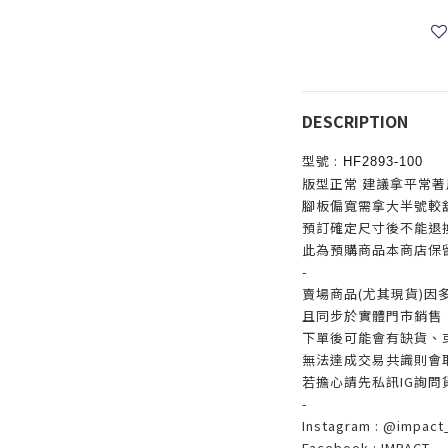
DESCRIPTION
型號 :
HF2893-100
版型正常 建議拿平常著
腳板偏寬需拿大半號較
預訂確定尺寸後不能退
此為預購商品本商店保
-
賣場商品(尤其現貨)因
且同步於實體門市銷售
下單後可能會有缺貨、
無法達成交易共識則會
若擔心請先私訊IG詢問
-
Instagram : @impact_
Facebook : IMPACT