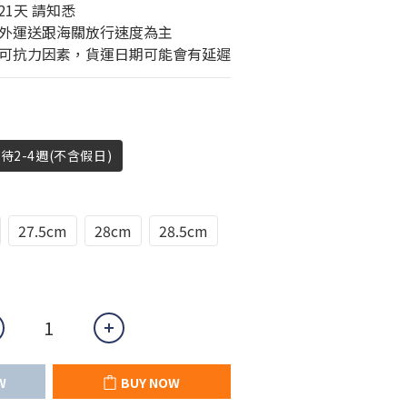
21天 請知悉
外運送跟海關放行速度為主
可抗力因素，貨運日期可能會有延遲
待2-4週(不含假日)
27.5cm
28cm
28.5cm
W
BUY NOW