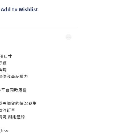
Add to Wishlist
用尺寸
舒適
換唷
留修改商品權力
多平台同時販售
或需調貨的情況發生
取消訂單
貨況 謝謝體諒
like