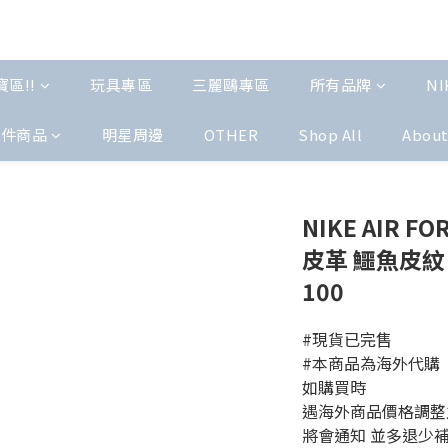
區!!
玩具專區
三麗鷗專區
所有品牌
NI
配件商品
明星周邊
OTHER
Shop All
Abou
NIKE AIR F
皮革 鱷魚皮紋 
100
#現貨已完售
#本商品為海外代購 
如購買時 
遇海外商品價格調整
將會通知 並多退少