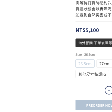
需等待訂貨時間約7-
貨運狀態會以實際海
如遇到自然災害或不
NT$5,100
海外預購 下單後須等
Size
: 26.5cm
26.5cm
27cm
其他尺寸私訊IG
PREORDER NO