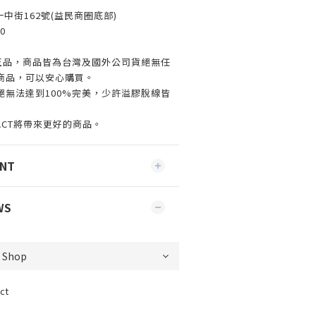
一中街162號(益民商圈底部)
0
%正品，商品皆為台灣及國外公司貨絕無任
商品，可以安心購買。
絕無法達到100%完美，少許溢膠脫線皆
ACT將帶來更好的商品。
ENT
WS
ct