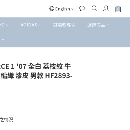
English
KE
ADIDAS
訂製款專區
服飾商品
t
BUY NOW
ORCE 1 '07 全白 荔枝紋 牛
編織 漆皮 男款 HF2893-
之情況 
補