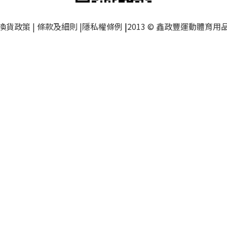
換貨政策
|
條款及細則
|
隱私權條例
|
2013 © 鑫政豐運動體育用