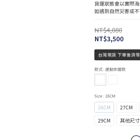
貨運狀態會以實際海
如遇到自然災害或不
NT$4,080
NT$3,500
台灣現貨 下單後須等
款式
: 運動休閒款
Size
: 26CM
26CM
27CM
29CM
其他尺寸