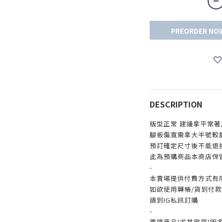
PREORDER NO
DESCRIPTION
版型正常 建議拿平常著
腳板偏寬需拿大半號較
預訂確定尺寸後不能退
此為預購商品本商店保
-
本賣場提供付費方式有
如欲使用轉帳/貨到付款/
請到IG私訊訂購
-
賣場商品(尤其現貨)因