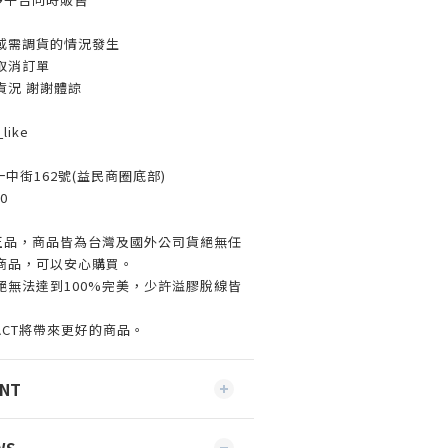
或需調貨的情況發生
取消訂單
貨況 謝謝體諒
like
一中街162號(益民商圈底部)
0
%正品，商品皆為台灣及國外公司貨絕無任
商品，可以安心購買。
絕無法達到100%完美，少許溢膠脫線皆
ACT將帶來更好的商品。
ENT