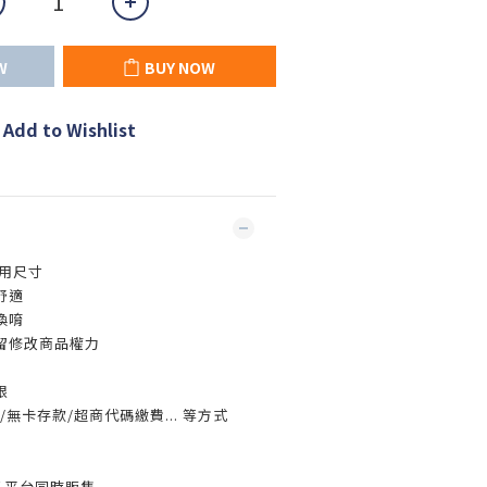
W
BUY NOW
Add to Wishlist
用尺寸
舒適
換唷
留修改商品權力
限
無卡存款/超商代碼繳費... 等方式
多平台同時販售