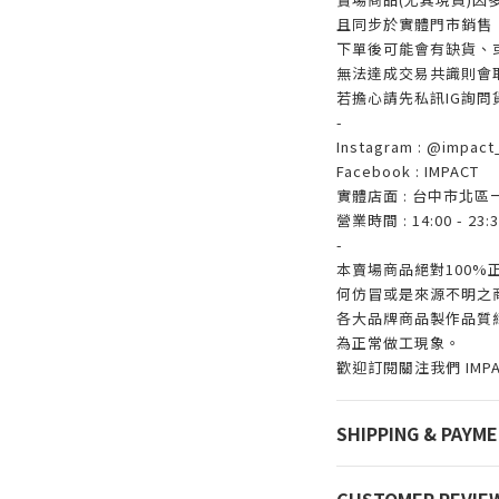
且同步於實體門市銷售
下單後可能會有缺貨、
無法達成交易共識則會
若擔心請先私訊IG詢問
-
Instagram : @impact_
Facebook : IMPACT
實體店面 : 台中市北區
營業時間 : 14:00 - 23:3
-
本賣場商品絕對100
何仿冒或是來源不明之
各大品牌商品製作品質
為正常做工現象。
歡迎訂閱關注我們 IMP
SHIPPING & PAYM