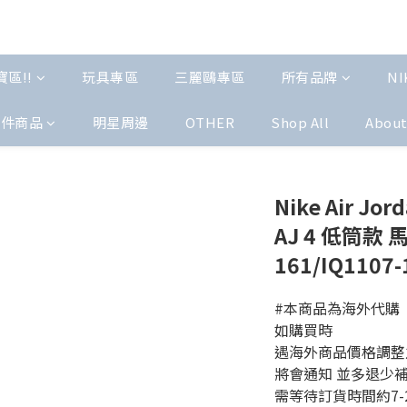
區!!
玩具專區
三麗鷗專區
所有品牌
NI
配件商品
明星周邊
OTHER
Shop All
Abou
Nike Air J
AJ 4 低筒款 
161/IQ1107-
#本商品為海外代購 
如購買時 
遇海外商品價格調整
將會通知 並多退少
需等待訂貨時間約7-