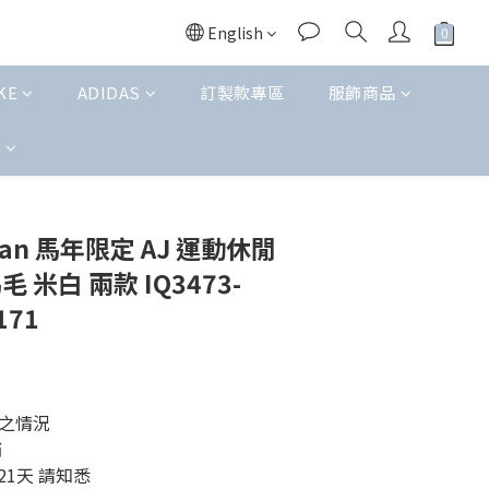
English
KE
ADIDAS
訂製款專區
服飾商品
t
BUY NOW
ordan 馬年限定 AJ 運動休閒
馬毛 米白 兩款 IQ3473-
171
之情況 
補
21天 請知悉