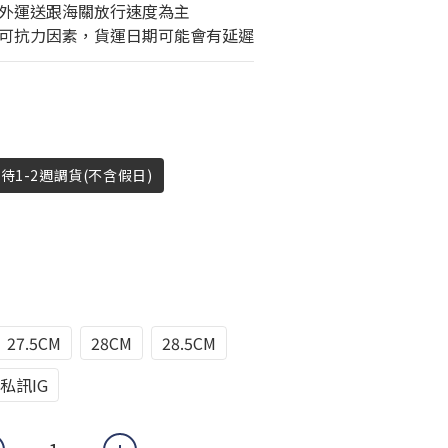
外運送跟海關放行速度為主
可抗力因素，貨運日期可能會有延遲
待1-2週調貨(不含假日)
27.5CM
28CM
28.5CM
私訊IG