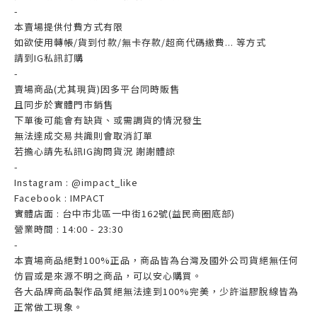
-
本賣場提供付費方式有限
如欲使用轉帳/貨到付款/無卡存款/超商代碼繳費... 等方式
請到IG私訊訂購
-
賣場商品(尤其現貨)因多平台同時販售
且同步於實體門市銷售
下單後可能會有缺貨、或需調貨的情況發生
無法達成交易共識則會取消訂單
若擔心請先私訊IG詢問貨況 謝謝體諒
-
Instagram : @impact_like
Facebook : IMPACT
實體店面 : 台中市北區一中街162號(益民商圈底部)
營業時間 : 14:00 - 23:30
-
本賣場商品絕對100%正品，商品皆為台灣及國外公司貨絕無任何
仿冒或是來源不明之商品，可以安心購買。
各大品牌商品製作品質絕無法達到100%完美，少許溢膠脫線皆為
正常做工現象。