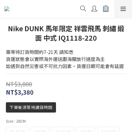
Nike DUNK 馬年限定 祥雲飛馬 刺繡 緞
面 中式 IQ1118-220
需等待訂貨時間約7-21天 請知悉
貨運狀態會以實際海外運送跟海關放行速度為主
如遇到自然災害或不可抗力因素，貨運日期可能會有延遲
NT$3,800
NT$3,380
下單後須等待調貨時間
Size
: 28CM
25.5CM
26CM
26.5CM
27CM
27.5CM