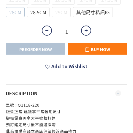
28CM
28.5CM
29CM
其他尺寸私訊IG
PREORDER NOW
BUY NOW
Add to Wishlist
DESCRIPTION
型號 :IQ1118-220
版型正常 建議拿平常著用尺寸
腳板偏寬需拿大半號較舒適
預訂確定尺寸後不能退換唷
此為預購商品本商店保留修改商品權力