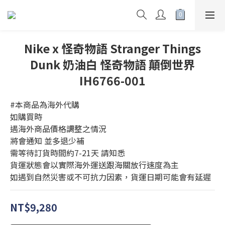
Nike x 怪奇物語 Stranger Things
Dunk 奶油白 怪奇物語 顛倒世界
IH6766-001
#本商品為海外代購 
如購買時 
遇海外商品價格調整之情況 
將會通知 並多退少補
需等待訂貨時間約7-21天 請知悉
貨運狀態會以實際海外運送跟海關放行速度為主
如遇到自然災害或不可抗力因素，貨運日期可能會有延遲
NT$9,280