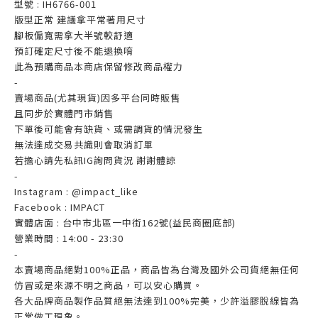
型號 : IH6766-001
版型正常 建議拿平常著用尺寸
腳板偏寬需拿大半號較舒適
預訂確定尺寸後不能退換唷
此為預購商品本商店保留修改商品權力
-
賣場商品(尤其現貨)因多平台同時販售
且同步於實體門市銷售
下單後可能會有缺貨、或需調貨的情況發生
無法達成交易共識則會取消訂單
若擔心請先私訊IG詢問貨況 謝謝體諒
-
Instagram : @impact_like
Facebook : IMPACT
實體店面 : 台中市北區一中街162號(益民商圈底部)
營業時間 : 14:00 - 23:30
-
本賣場商品絕對100%正品，商品皆為台灣及國外公司貨絕無任何
仿冒或是來源不明之商品，可以安心購買。
各大品牌商品製作品質絕無法達到100%完美，少許溢膠脫線皆為
正常做工現象。