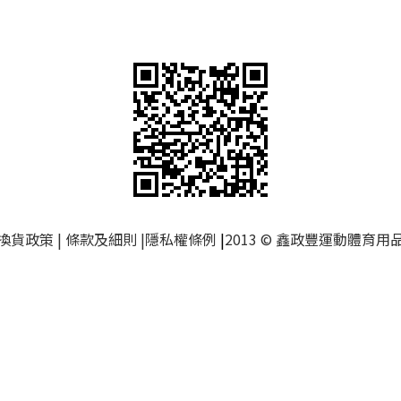
換貨政策
|
條款及細則
|
隱私權條例
|
2013 © 鑫政豐運動體育用