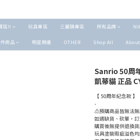
區!!
玩具專區
三麗鷗專區
所有品牌
NI
配件商品
明星周邊
OTHER
Shop All
Abou
Sanrio 50周
凱蒂貓 正品 C
【 50周年紀念款 】
-
⚠️預購商品皆無法
如遇缺貨、砍單，訂
購買後無提供退換貨
玩具塗裝瑕疵溢色均