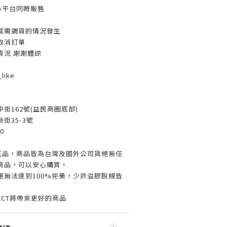
多平台同時販售
或需調貨的情況發生
取消訂單
貨況 謝謝體諒
like
街162號(益民商圈底部)
街35-3號
0
%正品，商品皆為台灣及國外公司貨絕無任
商品，可以安心購買。
絕無法達到100%完美，少許溢膠脫線皆
ACT將帶來更好的商品