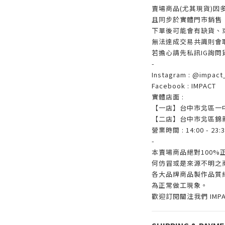
賣場商品(尤其現貨)因
且同步於實體門市銷售
下單後可能會有缺貨、
無法達成交易共識則會
若擔心請先私訊IG詢問
-
Instagram : @impact_
Facebook : IMPACT
實體店面 :
【一店】台中市北區一中
【二店】台中市北區錦新
營業時間 : 14:00 - 23:3
-
本賣場商品絕對100
何仿冒或是來源不明之
各大品牌商品製作品質
為正常做工現象。
歡迎訂閱關注我們 IMP