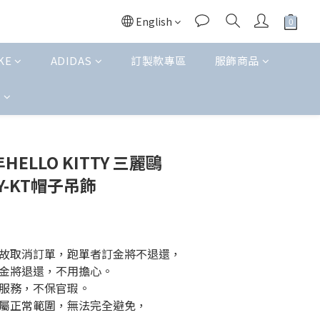
English
KE
ADIDAS
訂製款專區
服飾商品
t
BUY NOW
年HELLO KITTY 三麗鷗
Y-KT帽子吊飾
無故取消訂單，跑單者訂金將不退還，
金將退還，不用擔心。
服務，不保官瑕。
屬正常範圍，無法完全避免，