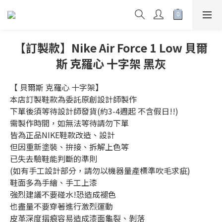
【訂製款】Nike Air Force 1 Low 貝爾
斯 克羅心 十字架 黑灰
【 貝爾斯 克羅心 十字架】
本店訂製鞋款為委託原創設計師製作
下單後須等待設計師發貨(約3-4週起 不含假日!!)
需製作時間，如無法等待請勿下單
皆為正品NIKE鞋款改造、設計
但因重新塗裝、拚接、拆解上色等
已失去驗鞋能判斷的準則
(如有手工設計部分，請勿以機器量產標準吹毛求疵)
鞋面多為手繪、手工上漆
強烈建議不要碰水!恐造成褪色
也盡量不要穿著進行激烈運動
皮革深度摺痕容易造成漆面龜裂、剝落