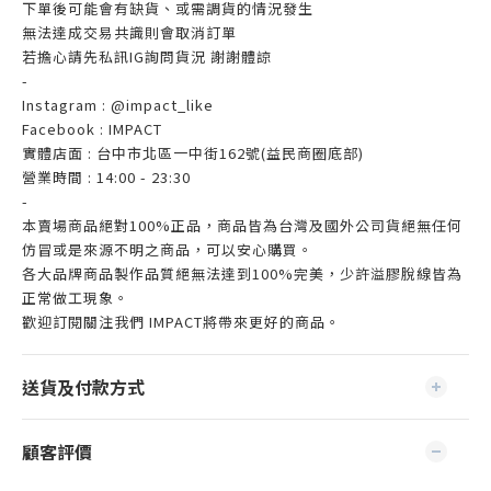
下單後可能會有缺貨、或需調貨的情況發生
無法達成交易共識則會取消訂單
若擔心請先私訊IG詢問貨況 謝謝體諒
-
Instagram : @impact_like
Facebook : IMPACT
實體店面 : 台中市北區一中街162號(益民商圈底部)
營業時間 : 14:00 - 23:30
-
本賣場商品絕對100%正品，商品皆為台灣及國外公司貨絕無任何
仿冒或是來源不明之商品，可以安心購買。
各大品牌商品製作品質絕無法達到100%完美，少許溢膠脫線皆為
正常做工現象。
歡迎訂閱關注我們 IMPACT將帶來更好的商品。
送貨及付款方式
顧客評價