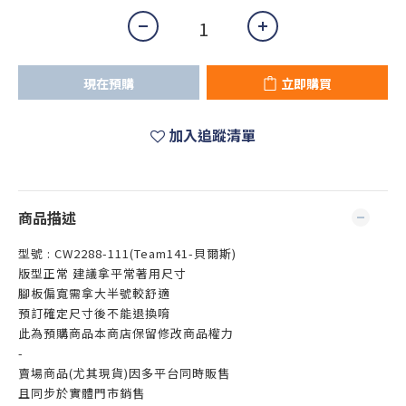
現在預購
立即購買
加入追蹤清單
商品描述
型號 : CW2288-111(Team141-貝爾斯)
版型正常 建議拿平常著用尺寸
腳板偏寬需拿大半號較舒適
預訂確定尺寸後不能退換唷
此為預購商品本商店保留修改商品權力
-
賣場商品(尤其現貨)因多平台同時販售
且同步於實體門市銷售