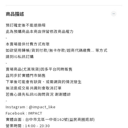
商品描述
預訂確定後不能退換唷
此為預購商品本商店保留修改商品權力
-
本賣場提供付費方式有限
如欲使用轉帳/貨到付款/無卡存款/超商代碼繳費... 等方式
請到IG私訊訂購
-
賣場商品(尤其現貨)因多平台同時販售
且同步於實體門市銷售
下單後可能會有缺貨、或需調貨的情況發生
無法達成交易共識則會取消訂單
若擔心請先私訊IG詢問貨況 謝謝體諒
-
Instagram : @impact_like
Facebook : IMPACT
實體店面 : 台中市北區一中街162號(益民商圈底部)
營業時間 : 14:00 - 23:30