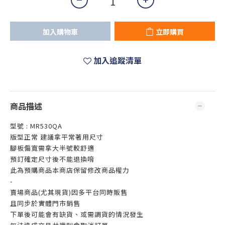
加入購物車
立即購買
加入追蹤清單
商品描述
型號 : MR530QA
版型正常 建議拿平常著用尺寸
腳板偏寬需拿大半號較舒適
預訂確定尺寸後不能退換唷
此為預購商品本商店保留修改商品權力
-
賣場商品(尤其現貨)因多平台同時販售
且同步於實體門市銷售
下單後可能會有缺貨、或需調貨的情況發生