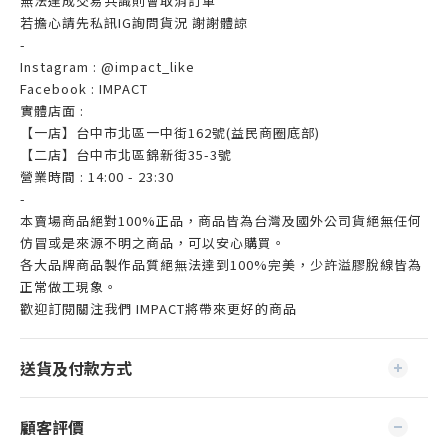
無法達成交易共識則會取消訂單
若擔心請先私訊IG詢問貨況 謝謝體諒
-
Instagram : @impact_like
Facebook : IMPACT
實體店面 :
【一店】台中市北區一中街162號(益民商圈底部)
【二店】台中市北區錦新街35-3號
營業時間 : 14:00 - 23:30
-
本賣場商品絕對100%正品，商品皆為台灣及國外公司貨絕無任何
仿冒或是來源不明之商品，可以安心購買。
各大品牌商品製作品質絕無法達到100%完美，少許溢膠脫線皆為
正常做工現象。
歡迎訂閱關注我們 IMPACT將帶來更好的商品
送貨及付款方式
顧客評價