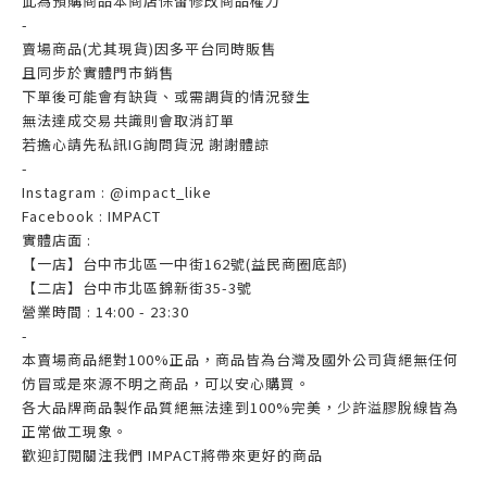
此為預購商品本商店保留修改商品權力
-
賣場商品(尤其現貨)因多平台同時販售
且同步於實體門市銷售
下單後可能會有缺貨、或需調貨的情況發生
無法達成交易共識則會取消訂單
若擔心請先私訊IG詢問貨況 謝謝體諒
-
Instagram : @impact_like
Facebook : IMPACT
實體店面 :
【一店】台中市北區一中街162號(益民商圈底部)
【二店】台中市北區錦新街35-3號
營業時間 : 14:00 - 23:30
-
本賣場商品絕對100%正品，商品皆為台灣及國外公司貨絕無任何
仿冒或是來源不明之商品，可以安心購買。
各大品牌商品製作品質絕無法達到100%完美，少許溢膠脫線皆為
正常做工現象。
歡迎訂閱關注我們 IMPACT將帶來更好的商品