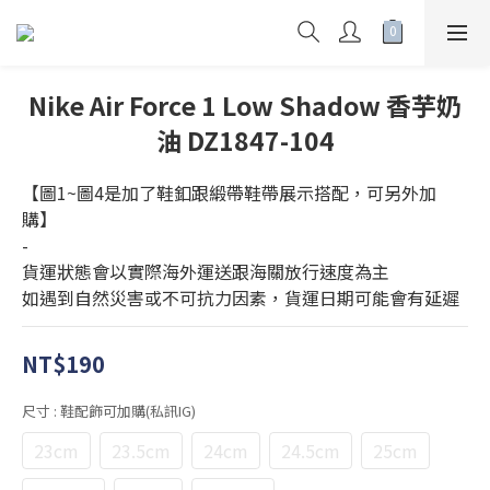
Nike Air Force 1 Low Shadow 香芋奶
油 DZ1847-104
【圖1~圖4是加了鞋釦跟緞帶鞋帶展示搭配，可另外加
購】
-
貨運狀態會以實際海外運送跟海關放行速度為主
如遇到自然災害或不可抗力因素，貨運日期可能會有延遲
NT$190
尺寸
: 鞋配飾可加購(私訊IG)
23cm
23.5cm
24cm
24.5cm
25cm