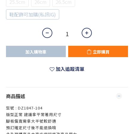
25.5cm
26cm
26.5cm
鞋配飾可加購(私訊IG)
加入購物車
立即購買
加入追蹤清單
商品描述
型號 : DZ1847-104
版型正常 建議拿平常著用尺寸
腳板偏寬需拿大半號較舒適
預訂確定尺寸後不能退換唷