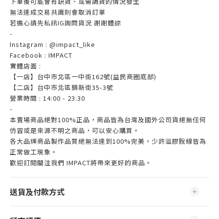
下單後可能會有缺貨、或需調貨的情況發生
無法達成交易共識則會取消訂單
若擔心請先私訊IG詢問貨況 謝謝體諒
-
Instagram : @impact_like
Facebook : IMPACT
實體店面 :
【一店】台中市北區一中街162號(益民商圈底部)
【二店】台中市北區錦新街35-3號
營業時間 : 14:00 - 23:30
-
本賣場商品絕對100%正品，商品皆為台灣及國外公司貨絕無任何
仿冒或是來源不明之商品，可以安心購買。
各大品牌商品製作品質絕無法達到100%完美，少許溢膠脫線皆為
正常做工現象。
歡迎訂閱關注我們 IMPACT將帶來更好的商品。
送貨及付款方式