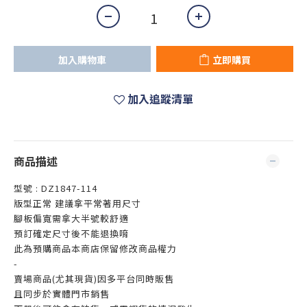
加入購物車
立即購買
加入追蹤清單
商品描述
型號 : DZ1847-114
版型正常 建議拿平常著用尺寸
腳板偏寬需拿大半號較舒適
預訂確定尺寸後不能退換唷
此為預購商品本商店保留修改商品權力
-
賣場商品(尤其現貨)因多平台同時販售
且同步於實體門市銷售