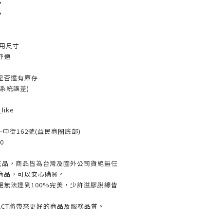
，
，
用尺寸
舒適
是否還有庫存
系統誤差)
like
一中街162號(益民商圈底部)
0
%正品，商品皆為台灣及國外公司貨絕無任
商品，可以安心購買。
絕無法達到100%完美，少許溢膠脫線皆
PACT將帶來更好的商品及服務品質。