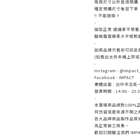
現貨尺寸以外皆須預購
確定預購尺寸後並下單
!! 不能退換 !!
-
版型正常 建議拿平常著
腳板偏寬需拿大半號較
-
如商品標示售完可訊息
(怕售出太快未補上架或
-
Instagram : @impact_
Facebook : IMPACT
實體店面 : 台中市北區
營業時間 : 14:00 - 23:3
-
本賣場商品絕對100
何仿冒或是來源不明之
各大品牌商品製作品質
為正常做工現象。
歡迎訂閱關注我們 IM