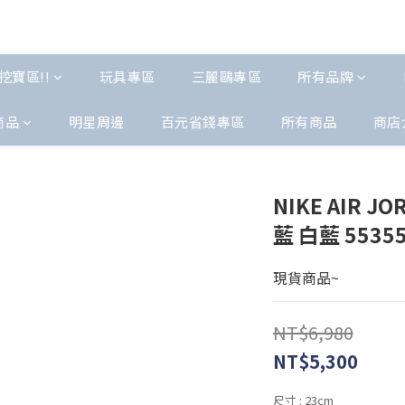
挖寶區!!
玩具專區
三麗鷗專區
所有品牌
商品
明星周邊
百元省錢專區
所有商品
商店
NIKE AIR J
藍 白藍 553558
現貨商品~
NT$6,980
NT$5,300
尺寸
: 23cm