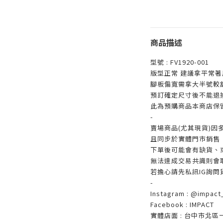
商品描述
型號 : FV1920-001
版型正常 建議拿平常著
腳板偏寬需拿大半號較
預訂確定尺寸後不能退
此為預購商品本商店保
-
賣場商品(尤其現貨)因
且同步於實體門市銷售
下單後可能會有缺貨、
無法達成交易共識則會
若擔心請先私訊IG詢問
-
Instagram : @impact_
Facebook : IMPACT
實體店面 : 台中市北區