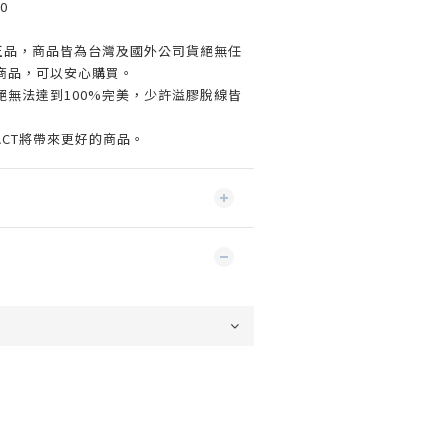
0
%正品，商品皆為台灣及國外公司貨絕無任
商品，可以安心購買。
絕無法達到100%完美，少許溢膠脫線皆
ACT將帶來更好的商品。