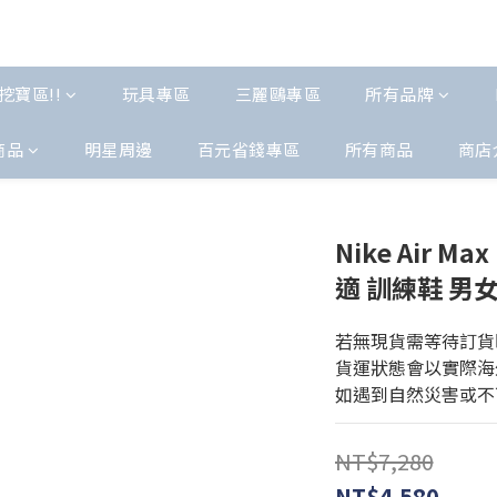
挖寶區!!
玩具專區
三麗鷗專區
所有品牌
商品
明星周邊
百元省錢專區
所有商品
商店
Nike Air 
適 訓練鞋 男女同
若無現貨需等待訂貨時
貨運狀態會以實際海
如遇到自然災害或不
NT$7,280
NT$4,580