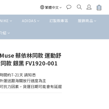
繁體中文
NIKE
ADIDAS
訂製款專區
服飾商品
介紹
立即購買
Max Muse 蔡依林同款 運動舒
款 銀黑 FV1920-001
間約7-21天 請知悉
外運送跟海關放行速度為主
可抗力因素，貨運日期可能會有延遲