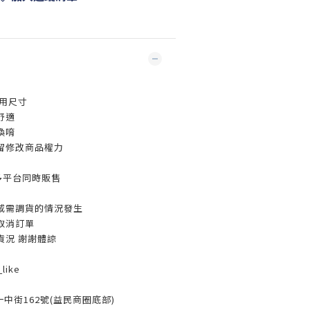
用尺寸
舒適
換唷
留修改商品權力
多平台同時販售
或需調貨的情況發生
取消訂單
貨況 謝謝體諒
like
一中街162號(益民商圈底部)