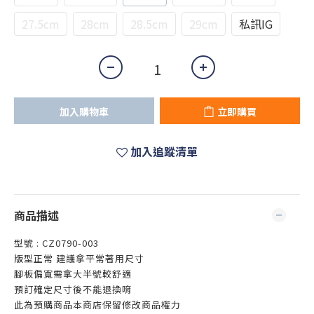
27.5cm
28cm
28.5cm
29cm
私訊IG
加入購物車
立即購買
加入追蹤清單
商品描述
型號 : CZ0790-003
版型正常 建議拿平常著用尺寸
腳板偏寬需拿大半號較舒適
預訂確定尺寸後不能退換唷
此為預購商品本商店保留修改商品權力