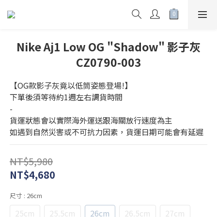
Nike Aj1 Low OG "Shadow" 影子灰
CZ0790-003
【OG款影子灰竟以低筒姿態登場!】
下單後須等待約1週左右調貨時間
-
貨運狀態會以實際海外運送跟海關放行速度為主
如遇到自然災害或不可抗力因素，貨運日期可能會有延遲
NT$5,980
NT$4,680
尺寸
: 26cm
25cm
25.5cm
26cm
26.5cm
27cm