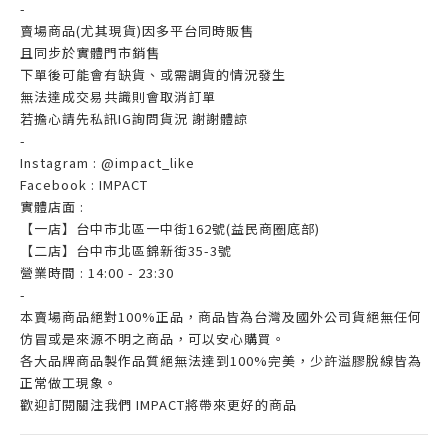
-
賣場商品(尤其現貨)因多平台同時販售
且同步於實體門市銷售
下單後可能會有缺貨、或需調貨的情況發生
無法達成交易共識則會取消訂單
若擔心請先私訊IG詢問貨況 謝謝體諒
-
Instagram : @impact_like
Facebook : IMPACT
實體店面 :
【一店】台中市北區一中街162號(益民商圈底部)
【二店】台中市北區錦新街35-3號
營業時間 : 14:00 - 23:30
-
本賣場商品絕對100%正品，商品皆為台灣及國外公司貨絕無任何
仿冒或是來源不明之商品，可以安心購買。
各大品牌商品製作品質絕無法達到100%完美，少許溢膠脫線皆為
正常做工現象。
歡迎訂閱關注我們 IMPACT將帶來更好的商品