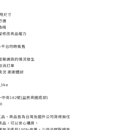
用尺寸
舒適
換唷
留修改商品權力
多平台同時販售
或需調貨的情況發生
取消訂單
貨況 謝謝體諒
like
一中街162號(益民商圈底部)
0
%正品，商品皆為台灣及國外公司貨絕無任
商品，可以安心購買。
絕無法達到100%完美，少許溢膠脫線皆