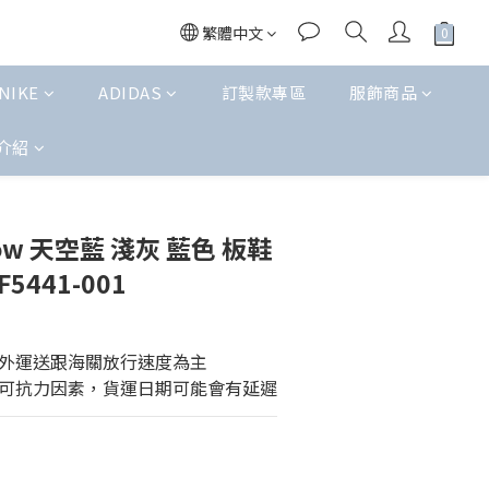
繁體中文
NIKE
ADIDAS
訂製款專區
服飾商品
介紹
立即購買
 Low 天空藍 淺灰 藍色 板鞋
5441-001
外運送跟海關放行速度為主
可抗力因素，貨運日期可能會有延遲