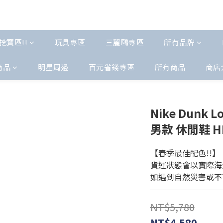
挖寶區!!
玩具專區
三麗鷗專區
所有品牌
商品
明星周邊
百元省錢專區
所有商品
商店
Nike Dunk
男款 休閒鞋 HF
【春季最佳配色!!】
貨運狀態會以實際海
如遇到自然災害或不
NT$5,780
NT$4,580