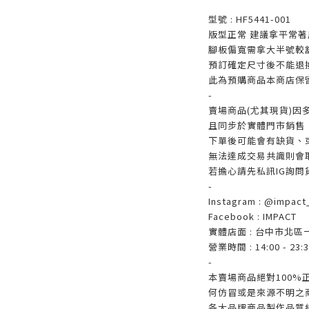
型號 : HF5441-001
版型正常 建議拿平常著
腳板偏寬需拿大半號較
預訂確定尺寸後不能退
此為預購商品本商店保
-
賣場商品(尤其現貨)因
且同步於實體門市銷售
下單後可能會有缺貨、
無法達成交易共識則會
若擔心請先私訊IG詢問
-
Instagram : @impact_
Facebook : IMPACT
實體店面 : 台中市北區
營業時間 : 14:00 - 23:3
-
本賣場商品絕對100
何仿冒或是來源不明之
各大品牌商品製作品質