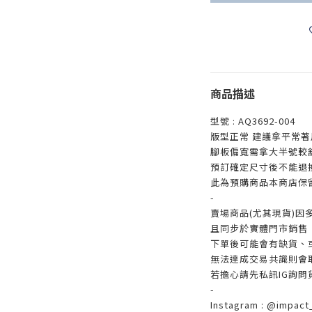
商品描述
型號 : AQ3692-004
版型正常 建議拿平常著
腳板偏寬需拿大半號較
預訂確定尺寸後不能退
此為預購商品本商店保
-
賣場商品(尤其現貨)因
且同步於實體門市銷售
下單後可能會有缺貨、
無法達成交易共識則會
若擔心請先私訊IG詢問
-
Instagram : @impact_