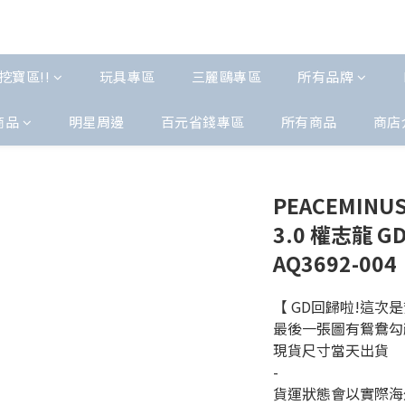
挖寶區!!
玩具專區
三麗鷗專區
所有品牌
商品
明星周邊
百元省錢專區
所有商品
商店
PEACEMINUSO
3.0 權志龍 
AQ3692-004
【 GD回歸啦!這次是
最後一張圖有鴛鴦勾
現貨尺寸當天出貨
-
貨運狀態會以實際海