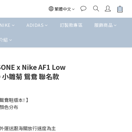
繁體中文
NIKE
ADIDAS
訂製款專區
服飾商品
介紹
立即購買
NE x Nike AF1 Low
GD 小雛菊 鴛鴦 聯名款
鴛鴦鞋版本! 】
顏色分布
外運送跟海關放行速度為主