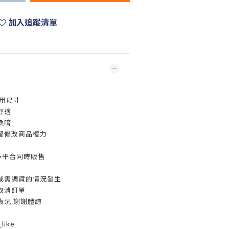
加入追蹤清單
用尺寸
舒適
換唷
留修改商品權力
多平台同時販售
或需調貨的情況發生
取消訂單
貨況 謝謝體諒
like