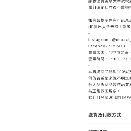
腳板偏寬需拿大半號較
預訂確定尺寸後不能退
-
如商品標示售完可訊息
(怕售出太快未補上架或
-
Instagram : @impact_
Facebook : IMPACT
實體店面 : 台中市北區
營業時間 : 14:00 - 23:3
-
本賣場商品絕對100
何仿冒或是來源不明之
各大品牌商品製作品質
為正常做工現象。
歡迎訂閱關注我們 IMP
送貨及付款方式