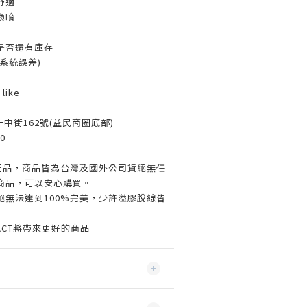
舒適
換唷
是否還有庫存
系統誤差)
like
一中街162號(益民商圈底部)
0
%正品，商品皆為台灣及國外公司貨絕無任
商品，可以安心購買。
絕無法達到100%完美，少許溢膠脫線皆
ACT將帶來更好的商品