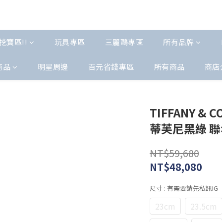
挖寶區!!
玩具專區
三麗鷗專區
所有品牌
商品
明星周邊
百元省錢專區
所有商品
商店
TIFFANY & CO
蒂芙尼黑綠 聯名
NT$59,680
NT$48,080
尺寸
: 有需要請先私訊IG
23cm
23.5cm