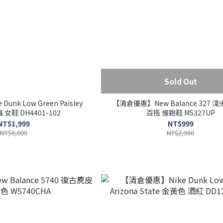
Sold Out
nk Low Green Paisley
【清倉優惠】New Balance 327 
女鞋 DH4401-102
百搭 慢跑鞋 MS327UP
NT$1,999
NT$999
NT$8,000
NT$2,980