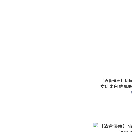
【清倉優惠】Nike Wm
女鞋 米白 藍 厚底 