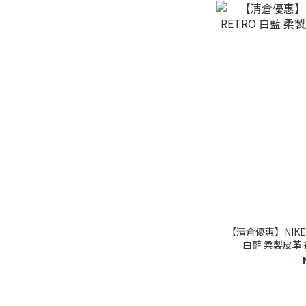
【清倉優惠】NIKE A
白藍 柔製皮革 復