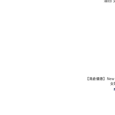
【清倉優惠】New B
女款