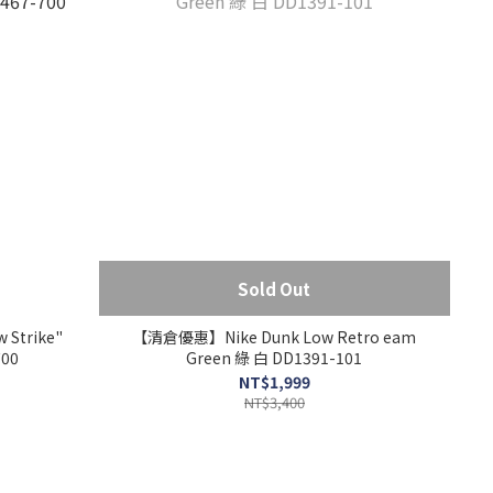
Sold Out
 Strike"
【清倉優惠】Nike Dunk Low Retro eam
00
Green 綠 白 DD1391-101
NT$1,999
NT$3,400