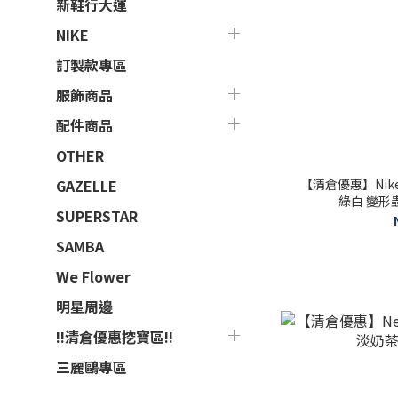
新鞋行大運
NIKE
訂製款專區
服飾商品
配件商品
OTHER
【清倉優惠】Nike Du
GAZELLE
綠白 變形蟲 
SUPERSTAR
SAMBA
We Flower
明星周邊
!!清倉優惠挖寶區!!
三麗鷗專區