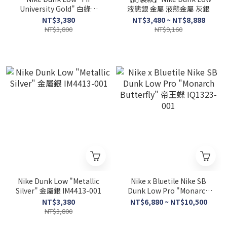
University Gold" 白綠金
液態銀 金屬 液態金屬 灰銀
IM4413-100
NT$3,380
NT$3,480 ~ NT$8,888
NT$3,800
NT$9,160
Nike Dunk Low "Metallic
Nike x Bluetile Nike SB
Silver" 金屬銀 IM4413-001
Dunk Low Pro "Monarch
Butterfly" 帝王蝶 IQ1323-
NT$3,380
NT$6,880 ~ NT$10,500
001
NT$3,800