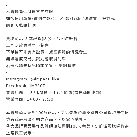
-
本賣場提供付費方式有限
如欲使用轉帳/貨到付款/無卡存款/超商代碼繳費... 等方式
請到IG私訊訂購
-
賣場商品(尤其現貨)因多平台同時販售
且同步於實體門市銷售
下單後可能會有缺貨、或需調貨的情況發生
無法達成交易共識則會取消訂單
若擔心請先私訊IG詢問貨況 謝謝體諒
-
Instagram : @impact_like
Facebook : IMPACT
實體店面 : 台中市北區一中街162號(益民商圈底部)
營業時間 : 14:00 - 23:30
-
本賣場商品絕對100%正品，商品皆為台灣及國外公司貨絕無任何
仿冒或是來源不明之商品，可以安心購買。
各大品牌商品製作品質絕無法達到100%完美，少許溢膠脫線皆為
正常做工現象。