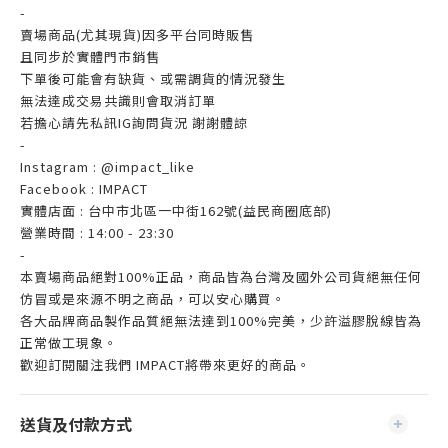
-
賣場商品(尤其現貨)因多平台同時販售
且同步於實體門市銷售
下單後可能會有缺貨、或需調貨的情況發生
無法達成交易共識則會取消訂單
若擔心請先私訊IG詢問貨況 謝謝體諒
-
Instagram : @impact_like
Facebook : IMPACT
實體店面 : 台中市北區一中街162號(益民商圈底部)
營業時間 : 14:00 - 23:30
-
本賣場商品絕對100%正品，商品皆為台灣及國外公司貨絕無任何
仿冒或是來源不明之商品，可以安心購買。
各大品牌商品製作品質絕無法達到100%完美，少許溢膠脫線皆為
正常做工現象。
歡迎訂閱關注我們 IMPACT將帶來更好的商品。
送貨及付款方式