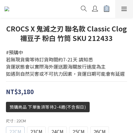
CROCS X 鬼滅之刃 聯名款 Classic Clog
禰豆子 粉白 竹筒 SKU 212433
#預購中
若無現貨需等待訂貨時間約7-21天 請知悉
貨運狀態會以實際海外運送跟海關放行速度為主
如遇到自然災害或不可抗力因素，貨運日期可能會有延遲
NT$3,180
預購商品 下單後須等待2-4週(不含假日)
尺寸
: 22CM
22CM
23CM
24CM
25CM
26CM