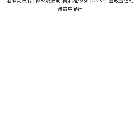
退換貨政策
|
條款及細則
|
隱私權條例
|
2013 © 鑫政豐運動
體育用品社