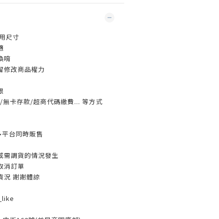
用尺寸
適
換唷
留修改商品權力
限
無卡存款/超商代碼繳費... 等方式
多平台同時販售
或需調貨的情況發生
取消訂單
貨況 謝謝體諒
like