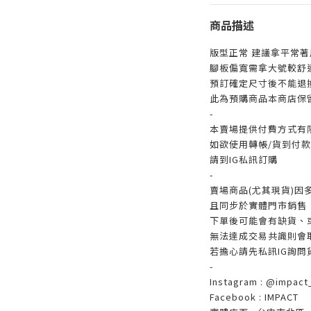
商品描述
版型正常 建議拿平常著
腳板偏寬需拿大號較舒
預訂確定尺寸後不能退
此為預購商品本商店保
-
本賣場提供付費方式有
如欲使用轉帳/貨到付款/
請到IG私訊訂購
-
賣場商品(尤其現貨)因
且同步於實體門市銷售
下單後可能會有缺貨、
無法達成交易共識則會
若擔心請先私訊IG詢問
-
Instagram : @impact_
Facebook : IMPACT