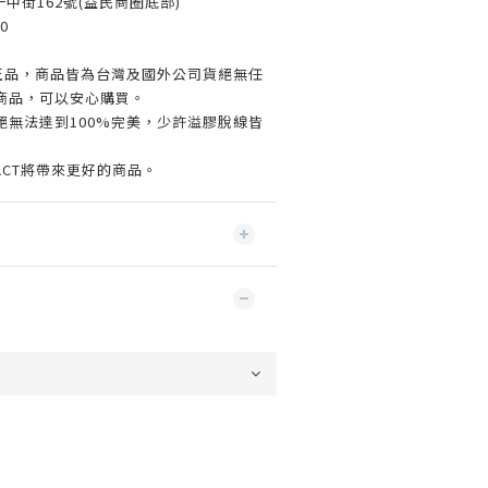
一中街162號(益民商圈底部)
0
%正品，商品皆為台灣及國外公司貨絕無任
商品，可以安心購買。
絕無法達到100%完美，少許溢膠脫線皆
ACT將帶來更好的商品。