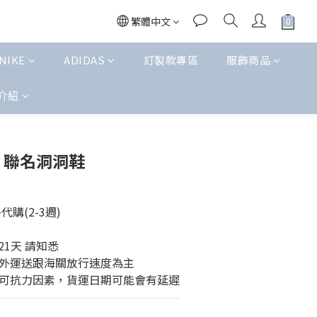
繁體中文
NIKE
ADIDAS
訂製款專區
服飾商品
介紹
立即購買
EGO 聯名洞洞鞋
購(2-3週)
21天 請知悉
外運送跟海關放行速度為主
可抗力因素，貨運日期可能會有延遲