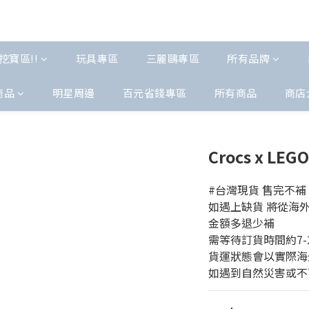
挖寶區!!
玩具專區
三麗鷗專區
所有品牌
商品
明星周邊
百元省錢專區
所有商品
商店
Crocs x L
#台灣現貨 售完不補
如遇上缺貨 將從海外代
金額多退少補
需等待訂貨時間約7-
貨運狀態會以實際海
如遇到自然災害或不