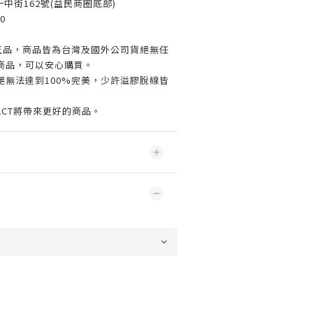
一中街162號(益民商圈底部)
0
%正品，商品皆為台灣及國外公司貨絕無任
商品，可以安心購買。
絕無法達到100%完美，少許溢膠脫線皆
ACT將帶來更好的商品。