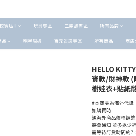
挖寶區!!
玩具專區
三麗鷗專區
所有品牌
商品
明星周邊
百元省錢專區
所有商品
商店
HELLO KIT
寶款/財神款 (
樹娃衣+貼紙隨
#本商品為海外代購 
如購買時 
遇海外商品價格調整
將會通知 並多退少
需等待訂貨時間約7-