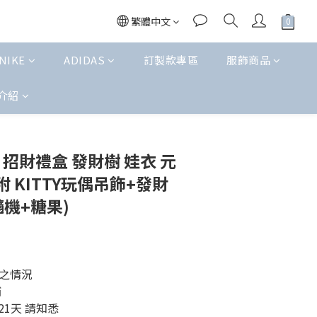
繁體中文
NIKE
ADIDAS
訂製款專區
服飾商品
介紹
立即購買
TY 招財禮盒 發財樹 娃衣 元
附 KITTY玩偶吊飾+發財
機+糖果)
之情況 
補
21天 請知悉