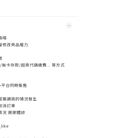
換唷
留修改商品權力
限
無卡存款/超商代碼繳費... 等方式
多平台同時販售
或需調貨的情況發生
取消訂單
貨況 謝謝體諒
like