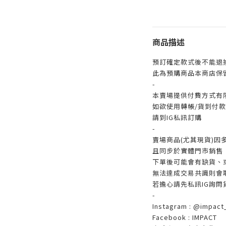
商品描述
預訂確定款式後不能退
此為預購商品本商店保
-
本賣場提供付費方式有
如欲使用轉帳/貨到付款/
請到IG私訊訂購
-
賣場商品(尤其現貨)因
且同步於實體門市銷售
下單後可能會有缺貨、
無法達成交易共識則會
若擔心請先私訊IG詢問
-
Instagram : @impact_
Facebook : IMPACT