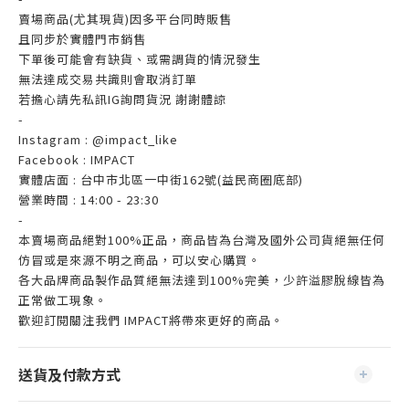
賣場商品(尤其現貨)因多平台同時販售
且同步於實體門市銷售
下單後可能會有缺貨、或需調貨的情況發生
無法達成交易共識則會取消訂單
若擔心請先私訊IG詢問貨況 謝謝體諒
-
Instagram : @impact_like
Facebook : IMPACT
實體店面 : 台中市北區一中街162號(益民商圈底部)
營業時間 : 14:00 - 23:30
-
本賣場商品絕對100%正品，商品皆為台灣及國外公司貨絕無任何
仿冒或是來源不明之商品，可以安心購買。
各大品牌商品製作品質絕無法達到100%完美，少許溢膠脫線皆為
正常做工現象。
歡迎訂閱關注我們 IMPACT將帶來更好的商品。
送貨及付款方式