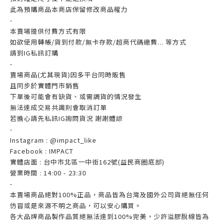
此為預購商品本商店保留修改商品權力
-
本賣場提供付費方式有限
如欲使用轉帳/貨到付款/無卡存款/超商代碼繳費... 等方式
請到IG私訊訂購
-
賣場商品(尤其現貨)因多平台同時販售
且同步於實體門市銷售
下單後可能會有缺貨、或需調貨的情況發生
無法達成交易共識則會取消訂單
若擔心請先私訊IG詢問貨況 謝謝體諒
-
Instagram : @impact_like
Facebook : IMPACT
實體店面 : 台中市北區一中街162號(益民商圈底部)
營業時間 : 14:00 - 23:30
-
本賣場商品絕對100%正品，商品皆為台灣及國外公司貨絕無任何
仿冒或是來源不明之商品，可以安心購買。
各大品牌商品製作品質絕無法達到100%完美，少許溢膠脫線皆為